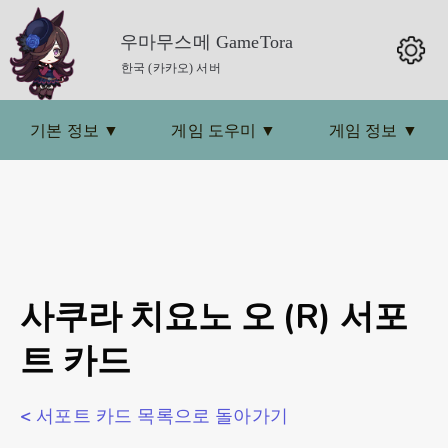
우마무스메 GameTora
한국 (카카오) 서버
기본 정보
▼
게임 도우미
▼
게임 정보
▼
사쿠라 치요노 오 (R) 서포
트 카드
< 서포트 카드 목록으로 돌아가기