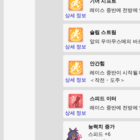
기어 시프트
레이스 중반에 전방에
상세 정보
슬립 스트림
앞의 우마무스메의 바
상세 정보
안간힘
레이스 중반이 시작될 
상세 정보
＜작전・도주＞
스피드 이터
레이스 중반에 전방에
상세 정보
능력치 증가
스피드
+
6