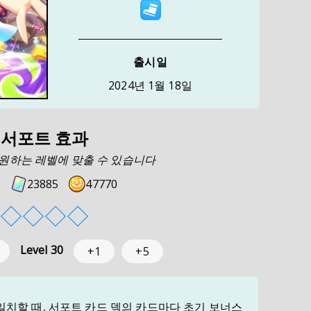
출시일
2024년 1월 18일
서포트 효과
로 원하는 레벨에 맞출 수 있습니다
23885
47770
◇
◇
◇
◇
Level
30
+1
+5
치할 때, 서포트 카드 덱의 카드마다 초기 보너스