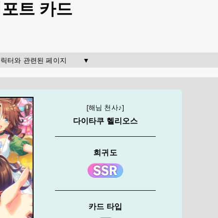
서포트 카드
  캐릭터와 관련된 페이지        ▼
[해님 천사♪]
다이타쿠 헬리오스
희귀도
카드 타입