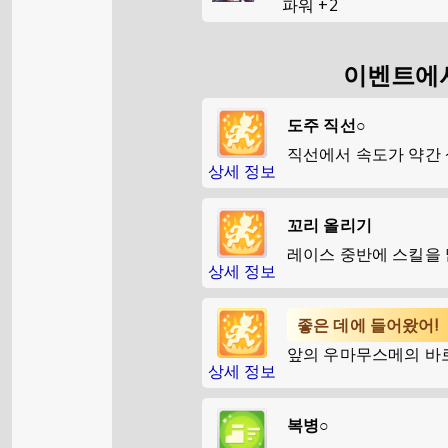
파워
+
2
이벤트에서
도주 직선○
직선에서 속도가 약간
상세 정보
꼬리 올리기
레이스 중반에 스킬을
상세 정보
좋은 데에 들어왔어!
앞의 우마무스메의 바
상세 정보
복병○