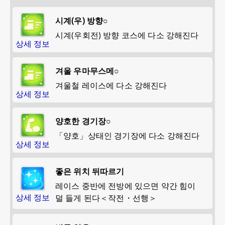
시계(우) 방향○
시계(우회전) 방향 코스에 다소 강해진다
상세 정보
겨울 우마무스메○
겨울철 레이스에 다소 강해진다
상세 정보
양호한 경기장○
「양호」상태인 경기장에 다소 강해진다
상세 정보
좋은 위치 뒤따르기
레이스 중반에 전방에 있으면 약간 힘이
상세 정보
덜 들게 된다＜작전・선행＞